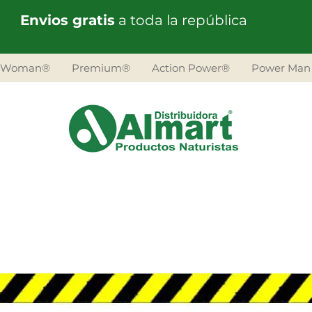
Envios gratis
a toda la república
 Woman®
Premium®
Action Power®
Power Man