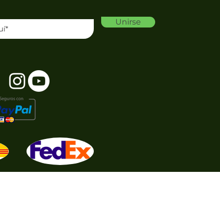
Unirse
E C.V.