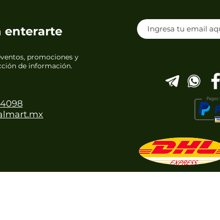
n enterarte
eventos, promociones y
ección de información.
 4098
almart.mx
ALMART DISTRIBUIDORA DE PRODUCTOS NATURISTAS S.A. D