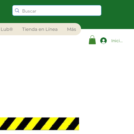
 Lub®
Tienda en Línea
Más
Iniciar ses