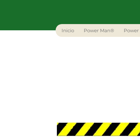
Inicio
Power Man®
Power