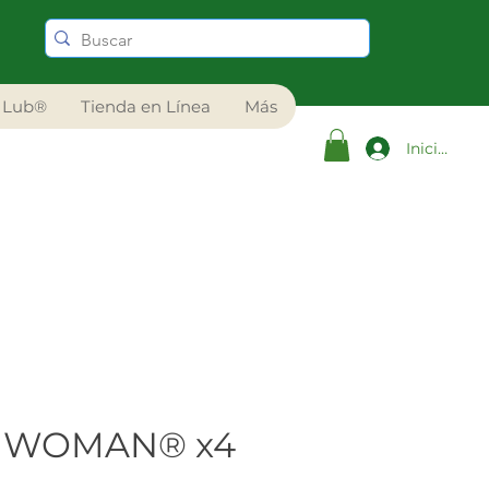
 Lub®
Tienda en Línea
Más
Iniciar ses
 WOMAN® x4