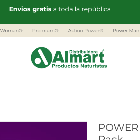
Envios gratis
a toda la república
 Woman®
Premium®
Action Power®
Power Man
POWER
Pack