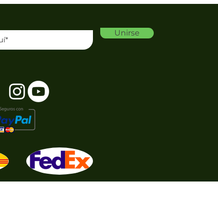
Unirse
E C.V.