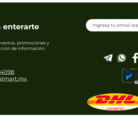
n enterarte
eventos, promociones y
ección de información.
 4098
almart.mx
ALMART DISTRIBUIDORA DE PRODUCTOS NATURISTAS S.A. D