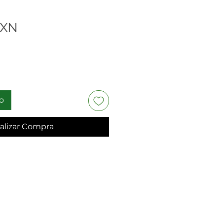
Precio
MXN
to
alizar Compra