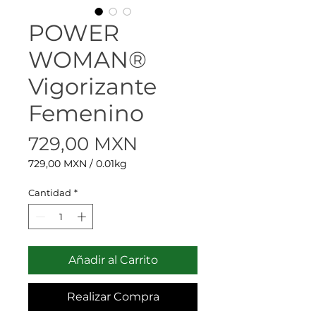
POWER
WOMAN®
Vigorizante
Femenino
Precio
729,00 MXN
729,00 MXN
/
0.01kg
729,00 MXN
por
Cantidad
*
0.01
Kilogramos
Añadir al Carrito
Realizar Compra